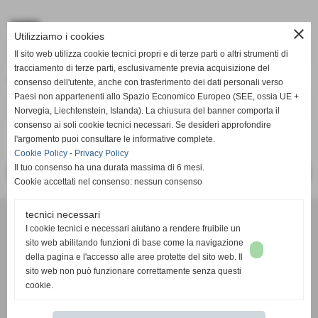
nome
close
Utilizziamo i cookies
Il sito web utilizza cookie tecnici propri e di terze parti o altri strumenti di
tracciamento di terze parti, esclusivamente previa acquisizione del
cognome
consenso dell'utente, anche con trasferimento dei dati personali verso
Paesi non appartenenti allo Spazio Economico Europeo (SEE, ossia UE +
Norvegia, Liechtenstein, Islanda). La chiusura del banner comporta il
consenso ai soli cookie tecnici necessari. Se desideri approfondire
keyboard_arrow_down
l'argomento puoi consultare le informative complete.
Cookie Policy
-
Privacy Policy
Il tuo consenso ha una durata massima di 6 mesi.
<< PRECEDENTE
SUCCESSIVO >>
Cookie accettati nel consenso: nessun consenso
Incart Di Pasqualetti Gianfranco & C. S.N.C.
tecnici necessari
Via Secondo Viale, 33 Loc. La Fila - Peccioli, 56037 (PI)
I cookie tecnici e necessari aiutano a rendere fruibile un
sito web abilitando funzioni di base come la navigazione
tel. 0587 735619 email: ufficio@incart.net
della pagina e l'accesso alle aree protette del sito web. Il
P. IVA 01515160503
sito web non può funzionare correttamente senza questi
cookie.
Privacy Policy
-
Cookie Policy