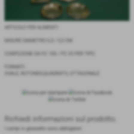
ARTICOLO PER ALIMENTI
MISURE DIAMETRO 6,5 / 5,5 CM
CONFEZIONE DA PZ 100 / PZ 25 PER TIPO
FORMATI :
OVALE, ROTONDO,QUADRATO, OTTAGONALE
Richiedi informazioni sul prodotto.
I campi in grassetto sono obbligatori.