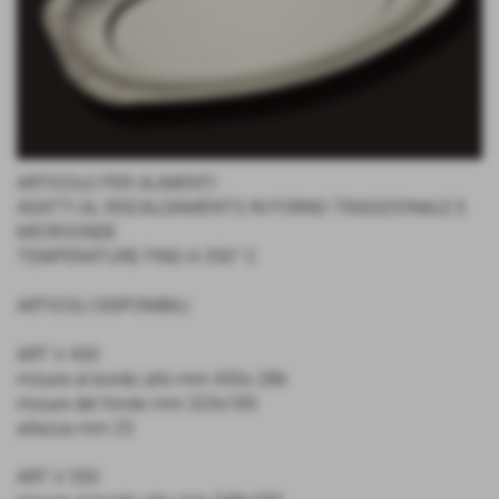
ARTICOLO PER ALIMENTI
ADATTI AL RISCALDAMENTO IN FORNO TRADIZIONALE E
MICROONDE
TEMPERATURE FINO A 350° C
ARTICOLI DISPONIBILI
ART V 430
misure al bordo alto mm 430x 286
misure del fondo mm 325x185
altezza mm 25
ART V 550