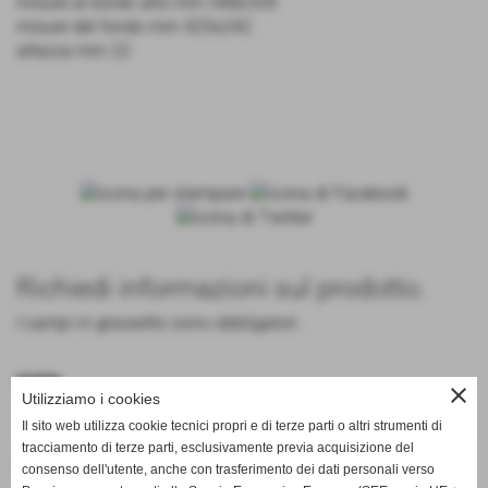
misure al bordo alto mm 548x359
misure del fondo mm 425x242
altezza mm 22
Richiedi informazioni sul prodotto.
I campi in grassetto sono obbligatori.
nome
close
Utilizziamo i cookies
Il sito web utilizza cookie tecnici propri e di terze parti o altri strumenti di
tracciamento di terze parti, esclusivamente previa acquisizione del
cognome
consenso dell'utente, anche con trasferimento dei dati personali verso