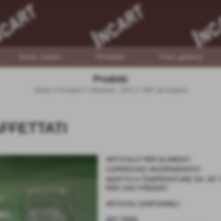
Dove siamo
Prodotti
Foto gallery
Prodotti
Home
>
Prodotti
>
Alluminio, OPS e CMF da Asporto
FFETTATI
ARTICOLO PER ALIMENTI
COPERCHIO INCERNIERATO
ADATTO A TEMPERATURE DA -40° C
PER USO FREDDO
ARTICOLI DISPONIBILI
ART P689