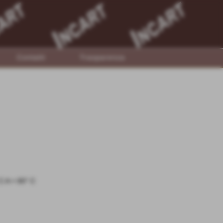
Contatti
Trasparenza
 A + 60° C