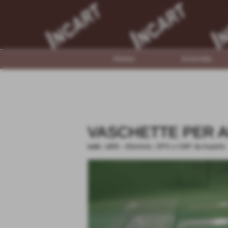
Home
Azienda
VASCHETTE PER A
cod.:
all05
-
Alluminio, OPS e CMF da Asporto