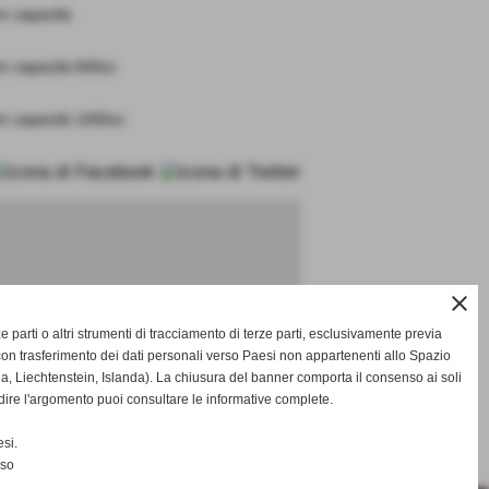
m capacità
m capacità 600cc
m capacità 1000cc
ognome
close
rze parti o altri strumenti di tracciamento di terze parti, esclusivamente previa
on trasferimento dei dati personali verso Paesi non appartenenti allo Spazio
Liechtenstein, Islanda). La chiusura del banner comporta il consenso ai soli
dire l'argomento puoi consultare le informative complete.
si.
successivo >>
nso