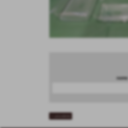
nome
<< precedente