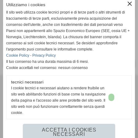
close
Utilizziamo i cookies
Il sito web utilizza cookie tecnici propri e di terze parti o altri strumenti di
tracciamento di terze parti, esclusivamente previa acquisizione del
cognome
consenso dell'utente, anche con trasferimento dei dati personali verso
Paesi non appartenenti allo Spazio Economico Europeo (SEE, ossia UE +
Norvegia, Liechtenstein, Islanda). La chiusura del banner comporta il
consenso ai soli cookie tecnici necessari. Se desideri approfondire
keyboard_arrow_down
l'argomento puoi consultare le informative complete.
Cookie Policy
-
Privacy Policy
Il tuo consenso ha una durata massima di 6 mesi.
<< PRECEDENTE
SUCCESSIVO >>
Cookie accettati nel consenso: nessun consenso
Incart Di Pasqualetti Gianfranco & C. S.N.C.
tecnici necessari
Via Secondo Viale, 33 Loc. La Fila - Peccioli, 56037 (PI)
I cookie tecnici e necessari aiutano a rendere fruibile un
sito web abilitando funzioni di base come la navigazione
tel. 0587 735619 email: ufficio@incart.net
della pagina e l'accesso alle aree protette del sito web. Il
P. IVA 01515160503
sito web non può funzionare correttamente senza questi
cookie.
Privacy Policy
-
Cookie Policy
ACCETTA I COOKIES
NECESSARI