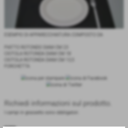
ESEMPIO DI APPARECCHIATURA COMPOSTO DA
PIATTO ROTONDO DIAM CM 23
CIOTOLA ROTONDA DIAM CM 18
CIOTOLA ROTONDA DIAM CM 13,5
FORCHETTA
Richiedi informazioni sul prodotto.
I campi in grassetto sono obbligatori.
nome