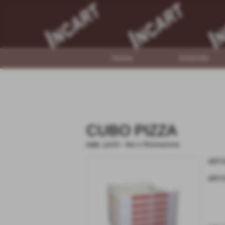
Home
Azienda
CUBO PIZZA
cod.:
piz03
-
Bar e Ristorazione
ARTI
ARTI