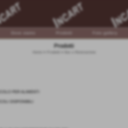
Dove siamo
Prodotti
Foto gallery
Prodotti
Home
>
Prodotti
>
Bar e Ristorazione
COLO PER ALIMENTI
COLI DISPONIBILI