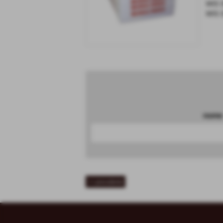
MIS 
MIS 
nome
<< precedente