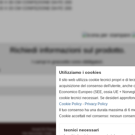
30 X 30 CM CONFEZIONE DA PZ 200
33 X 33 CM CONFEZIONE DA PZ 200
Richiedi informazioni sul prodotto.
I campi in grassetto sono obbligatori.
c
Utilizziamo i cookies
Il sito web utilizza cookie tecnici propri e di te
acquisizione del consenso dell'utente, anche c
keyboard_arrow_down
Economico Europeo (SEE, ossia UE + Norvegia, 
cookie tecnici necessari. Se desideri approfon
Cookie Policy
-
Privacy Policy
Il tuo consenso ha una durata massima di 6 me
Cookie accettati nel consenso: nessun conse
Incart Di Pasqualetti Gianfranco & C. S.N.C.
tecnici necessari
Via Secondo Viale, 33 Loc. La Fila - Peccioli, 56037 (PI)