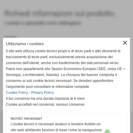
Richiedi informazioni sul prodotto.
I campi in grassetto sono obbligatori.
nome
close
Utilizziamo i cookies
Il sito web utilizza cookie tecnici propri e di terze parti o altri strumenti di
tracciamento di terze parti, esclusivamente previa acquisizione del
cognome
consenso dell'utente, anche con trasferimento dei dati personali verso
Paesi non appartenenti allo Spazio Economico Europeo (SEE, ossia UE +
Norvegia, Liechtenstein, Islanda). La chiusura del banner comporta il
consenso ai soli cookie tecnici necessari. Se desideri approfondire
keyboard_arrow_down
l'argomento puoi consultare le informative complete.
Cookie Policy
-
Privacy Policy
Il tuo consenso ha una durata massima di 6 mesi.
<< PRECEDENTE
SUCCESSIVO >>
Cookie accettati nel consenso: nessun consenso
Incart Di Pasqualetti Gianfranco & C. S.N.C.
tecnici necessari
Via Secondo Viale, 33 Loc. La Fila - Peccioli, 56037 (PI)
I cookie tecnici e necessari aiutano a rendere fruibile un
sito web abilitando funzioni di base come la navigazione
tel. 0587 735619 email: ufficio@incart.net